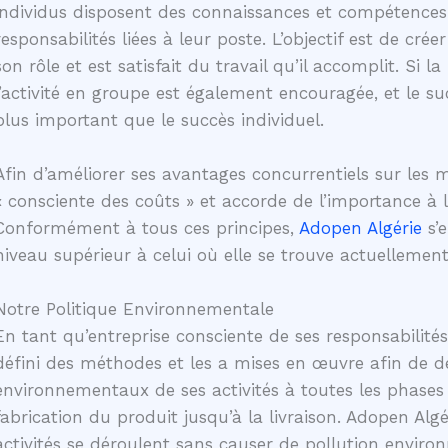
individus disposent des connaissances et compétences
responsabilités liées à leur poste. L’objectif est de 
son rôle et est satisfait du travail qu’il accomplit. Si 
l’activité en groupe est également encouragée, et le 
plus important que le succès individuel.
Afin d’améliorer ses avantages concurrentiels sur les m
« consciente des coûts » et accorde de l’importance à 
Conformément à tous ces principes,
Adopen Algérie
s’
niveau supérieur à celui où elle se trouve actuellement
Notre Politique Environnementale
En tant qu’entreprise consciente de ses responsabilit
défini des méthodes et les a mises en œuvre afin de dé
environnementaux de ses activités à toutes les phases 
fabrication du produit jusqu’à la livraison. Adopen Alg
activités se déroulent sans causer de pollution enviro