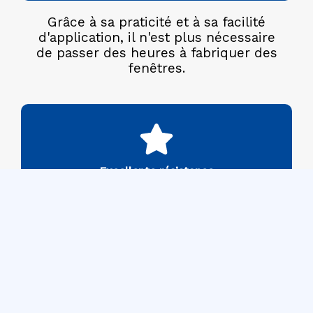
Grâce à sa praticité et à sa facilité
d'application, il n'est plus nécessaire
de passer des heures à fabriquer des
fenêtres.
Excellente résistance
Excellente résistance et l’absence de
perte de résistance aux coins avec la
technologie Adopen dans la
fabrication des profilés PVC.