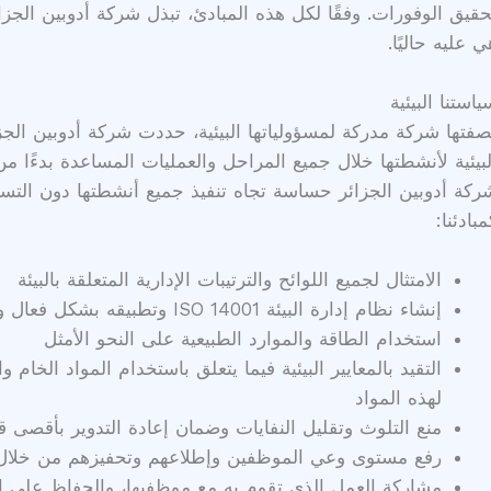
حقيق الوفورات. وفقًا لكل هذه المبادئ، تبذل شركة أدوبين الج
ي عليه حاليًا.
ياستنا البيئية
صفتها شركة مدركة لمسؤولياتها البيئية، حددت شركة أدوبين الجزائ
لبيئية لأنشطتها خلال جميع المراحل والعمليات المساعدة بدءًا 
ركة أدوبين الجزائر حساسة تجاه تنفيذ جميع أنشطتها دون التسبب 
مبادئنا:
الامتثال لجميع اللوائح والترتيبات الإدارية المتعلقة بالبيئة
إنشاء نظام إدارة البيئة ISO 14001 وتطبيقه بشكل فعال وتوفير الموارد اللازمة للحفاظ على استدامته
استخدام الطاقة والموارد الطبيعية على النحو الأمثل
التقيد بالمعايير البيئية فيما يتعلق باستخدام المواد الخام و
لهذه المواد
منع التلوث وتقليل النفايات وضمان إعادة التدوير بأقصى
رفع مستوى وعي الموظفين وإطلاعهم وتحفيزهم من خلال ا
مشاركة العمل الذي تقوم به مع موظفيها، والحفاظ على ان