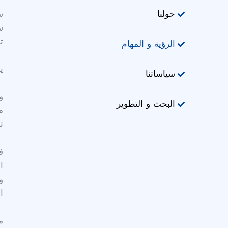
حولنا
س
س
ت
الرؤية و المهام
ي
سياساتنا
و
البحث و التطوير
م
ت
ف
ا
و
ا
م